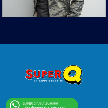
SUPER Q PANAMA
En línea
¡Escríbenos tus saludos!