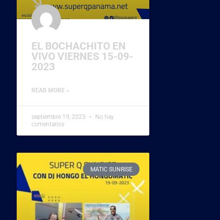
EL BOCHACHITO EN
VIVO VIERNES 15-09-
2023
READ MORE »
septiembre 19, 2023
No hay
comentarios
MATIC SUNRISE