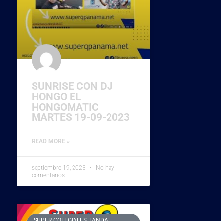
SUNRISE CON DJ
HONGO EL
HONGOMATIC
MARTES 19-09-2023
READ MORE »
septiembre 19, 2023
No hay
comentarios
SUPER COLEGIALES TANDA