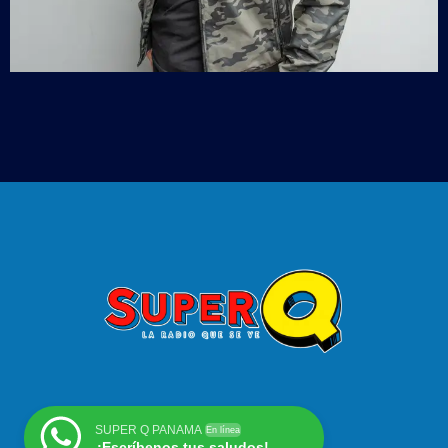
SUPER Q PANAMA
En línea
¡Escríbenos tus saludos!