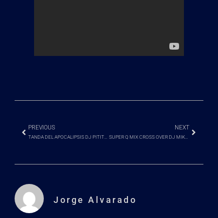
PREVIOUS
NEXT
TANDA DEL APOCALIPSIS DJ PITITP FT DJ CESAR JORDAN JR 2023 03 26 17 05 58
SUPER Q MIX CROSS OVER DJ MIKE 25-03-2023
Jorge Alvarado